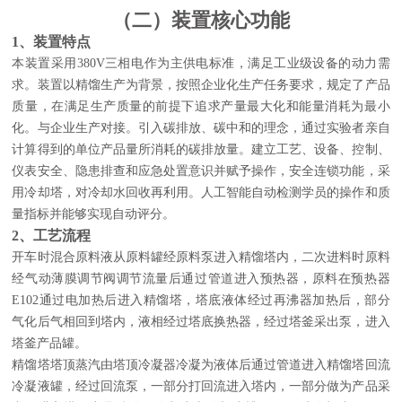
（二）装置核心功能
1、装置特点
本装置采用​​380V三相电​​作为主供电标准，满足工业级设备的动力需
求。装置以精馏生产为背景，按照企业化生产任务要求，规定了产品
质量，在满足生产质量的前提下追求产量最大化和能量消耗为最小
化。与企业生产对接。引入碳排放、碳中和的理念，通过实验者亲自
计算得到的单位产品量所消耗的碳排放量。建立工艺、设备、控制、
仪表安全、隐患排查和应急处置意识并赋予操作，安全连锁功能，采
用冷却塔，对冷却水回收再利用。人工智能自动检测学员的操作和质
量指标并能够实现自动评分。
2、工艺流程
开车时混合原料液从原料罐经原料泵进入精馏塔内，二次进料时原料
经气动薄膜调节阀调节流量后通过管道进入预热器，原料在预热器
E102通过电加热后进入精馏塔，塔底液体经过再沸器加热后，部分
气化后气相回到塔内，液相经过塔底换热器，经过塔釜采出泵，进入
塔釜产品罐。
精馏塔塔顶蒸汽由塔顶冷凝器冷凝为液体后通过管道进入精馏塔回流
冷凝液罐，经过回流泵，一部分打回流进入塔内，一部分做为产品采