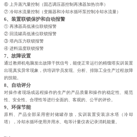
⑥ 上升蒸汽量控制（固态调压器控制再沸器加热功率）
⑦ 冷却水流量控制（变频器和冷却水循环泵控制冷却水流量）
6、装置联锁保护和自动报警
① 再沸器高低液位联锁报警
② 回流罐高低液位联锁报警
③ 塔内压力联锁报警
④ 进料温度联锁报警
7、故障设置
通过教师机电脑发出故障干扰信号，能使正常运行的精馏塔实训装置
出现真实异常现象，供培训学员发现、分析、排除工业生产过程故障
的技能。
8、自动评分
对操作者现场或远程操作的生产的产品质量和操作的稳定性、规范
性、安全性、合理性等进行全面的、客观的、公平的评价。
9、环保节能
原料、产品全部采用密封储罐存放，实训装置安装凉水塔（冷却
塔），冷却水循环使用并用水、电等计量仪表记录消耗能量。