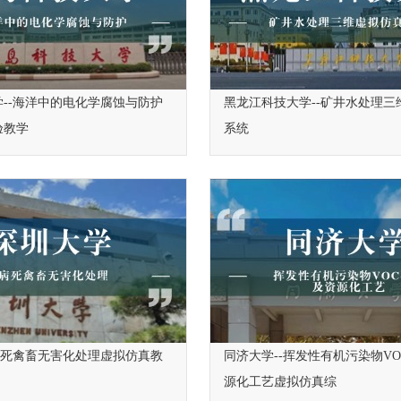
--海洋中的电化学腐蚀与防护
黑龙江科技大学--矿井水处理三
验教学
系统
病死禽畜无害化处理虚拟仿真教
同济大学--挥发性有机污染物V
源化工艺虚拟仿真综