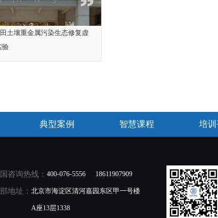
农田土壤重金属污染生态修复虚
实验
典型案例
智慧课程
培训
国咨询热线：
400-076-5556
18611907909
部地址：
北京市海淀区清河嘉园东区甲一号楼
A座13层1338