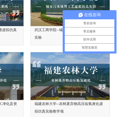
在线咨询
售前咨询
维虚拟仿真
武汉工商学院--城市污水处理工艺虚拟仿真
售后服务
实验
软件试用
智慧实验室
OC净化及资
福建农林大学--农林废弃物高压临氢液化虚
拟仿真实验教学项