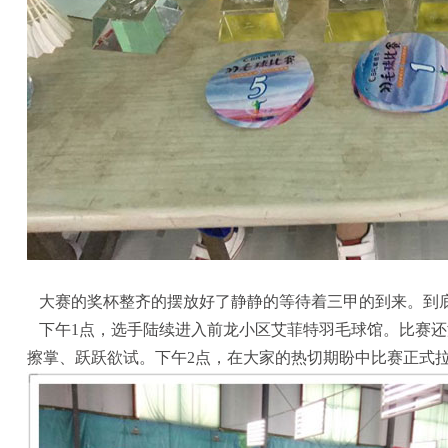
大赛的奖杯整齐的摆放好了静静的等待着三甲的到来。到底
下午1点，选手陆续进入前龙小区艾菲特羽毛球馆。比赛还
擦掌、跃跃欲试。下午2点，在大家的热切期盼中比赛正式