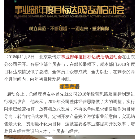
2018年11月8日，北京欧倍尔
事业部年度目标达成活动启动会
在山东
分公司召开。各事业部全员参与，在部长带领下，就本部门2018年度
目标达成情况做了总结。全体员工众志成城、全力以赴，在剩余的两
个月时间内，向年初目标发起冲刺。
领导寄语
启动会上，总经理樊友林首先就公司2018年经营思路及目标制定进
行概括发言。他表示，2018年公司整体经营思路做了大的调整，实行
阿米巴经营核算，放弃粗放式发展，不再以单纯追求销售额作为目标
导向，转向内涵式发展。定制开发产品完全遵循事业部意向，实现销
售最大化，费用最小化为目标，这就需要各事业部提高开发效率，培
养具有
经营意识
的人才，全员参与经营。