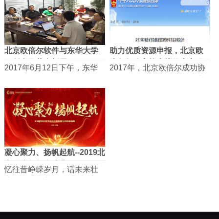
北京欧倍尔软件与东华大学
助力优质资源申报，北京欧
开创合作共赢新局面
倍尔领跑高校虚拟仿真实验
2017年6月12日下午，东华
2017年，北京欧倍尔成功协
教...
大学材料科学与工程学院仪
助天津大学、深圳大学、济
器设备公共...
南大学、福建农...
凝心聚力、扬帆起航--2019北
京欧倍尔年会盛典
忆往昔峥嵘岁月，话未来壮
志成城！凝心聚力、扬帆起
航！2019年，北...