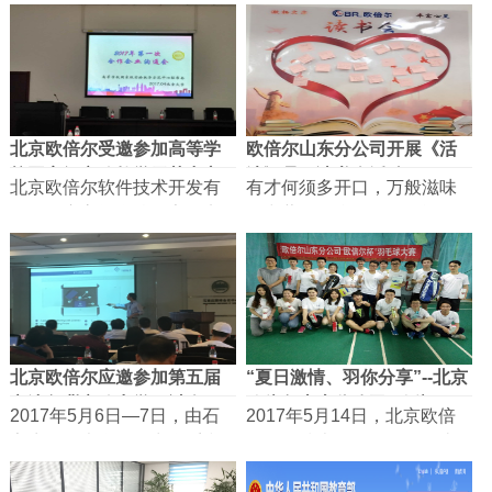
欧倍尔...
北京欧倍尔受邀参加高等学
欧倍尔山东分公司开展《活
校国家级实验教学示范中心
法》员工读书会活动
北京欧倍尔软件技术开发有
有才何须多开口，万般滋味
联...
限公司应高等学校国家级实
肚中藏。有缘伴君三杯酒，
验教学示...
相逢一笑书留香...
北京欧倍尔应邀参加第五届
“夏日激情、羽你分享”--北京
京津鲁冀实验力学研讨会
欧倍尔山东分公司“欧倍...
2017年5月6日—7日，由石
2017年5月14日，北京欧倍
家庄铁道大学工程力学系和
尔软件技术开发有限公司山
河北省力学...
东分公司首届羽毛...