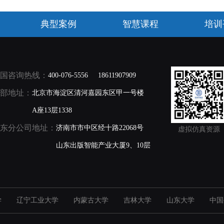
典型案例
智慧课程
培训
国咨询热线：
400-076-5556
18611907909
部地址：
北京市海淀区清河嘉园东区甲一号楼
A座13层1338
东分公司地址：
济南市市中区经十路22068号
虚拟仿真资源
山东出版智能产业大厦9、10层
学
辽宁工业大学
内蒙古大学
吉林大学
山东大学
中国