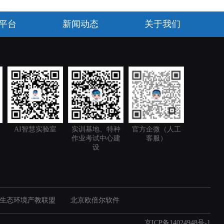
平台
新闻动态
关于我们
AI智慧实验室
实训基地、特种
官方企微（人工
作业考试中心建
客服）
设
生态环境产教联盟
北京欧倍尔软件
京ICP备14024948号-1