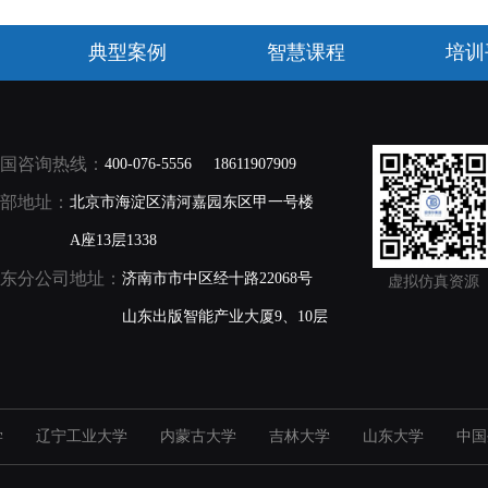
典型案例
智慧课程
培训
国咨询热线：
400-076-5556
18611907909
部地址：
北京市海淀区清河嘉园东区甲一号楼
A座13层1338
东分公司地址：
济南市市中区经十路22068号
虚拟仿真资源
山东出版智能产业大厦9、10层
学
辽宁工业大学
内蒙古大学
吉林大学
山东大学
中国