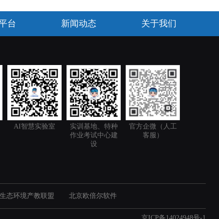
平台
新闻动态
关于我们
AI智慧实验室
实训基地、特种
官方企微（人工
作业考试中心建
客服）
设
生态环境产教联盟
北京欧倍尔软件
京ICP备14024948号-1